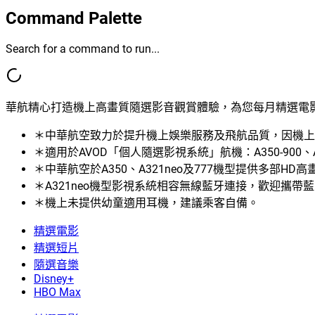
Command Palette
Search for a command to run...
華航精心打造機上高畫質隨選影音觀賞體驗，為您每月精選電
＊中華航空致力於提升機上娛樂服務及飛航品質，因機上
＊適用於AVOD「個人隨選影視系統」航機：A350-900、A330
＊中華航空於A350、A321neo及777機型提供多部H
＊A321neo機型影視系統相容無線藍牙連接，歡迎攜
＊機上未提供幼童適用耳機，建議乘客自備。
精選電影
精選短片
隨選音樂
Disney+
HBO Max