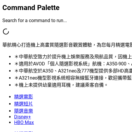
Command Palette
Search for a command to run...
華航精心打造機上高畫質隨選影音觀賞體驗，為您每月精選電
＊中華航空致力於提升機上娛樂服務及飛航品質，因機上
＊適用於AVOD「個人隨選影視系統」航機：A350-900、A330
＊中華航空於A350、A321neo及777機型提供多部H
＊A321neo機型影視系統相容無線藍牙連接，歡迎攜
＊機上未提供幼童適用耳機，建議乘客自備。
精選電影
精選短片
隨選音樂
Disney+
HBO Max