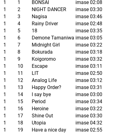
1
1
BONSAI
imase
02:08
1
2
NIGHT DANCER
imase
03:30
1
3
Nagisa
imase
03:46
1
4
Rainy Driver
imase
02:48
1
5
18
imase
03:35
1
6
Demone Tamaniwa
imase
03:05
1
7
Midnight Girl
imase
03:22
1
8
Bokurada
imase
03:18
1
9
Koigoromo
imase
03:32
1
10
Escape
imase
03:11
1
11
LIT
imase
02:50
1
12
Analog Life
imase
03:12
1
13
Happy Order?
imase
03:31
1
14
I say bye
imase
03:00
1
15
Period
imase
03:34
1
16
Heroine
imase
03:22
1
17
Shine Out
imase
03:30
1
18
Utopia
imase
04:32
1
19
Have a nice day
imase
02:55