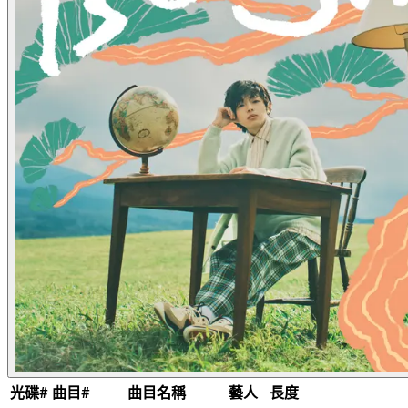
光碟#
曲目#
曲目名稱
藝人
長度