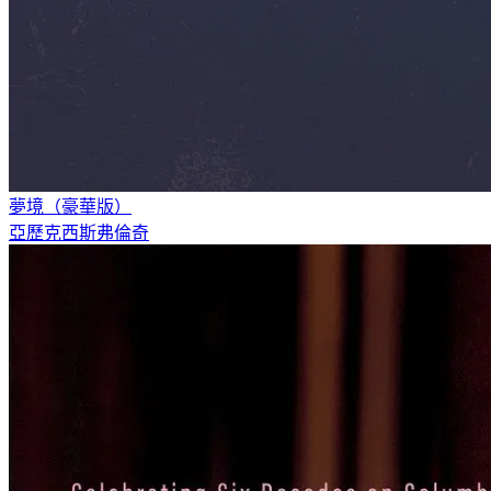
夢境（豪華版）
亞歷克西斯弗倫奇