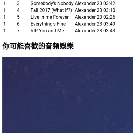
1
3
Somebody's Nobody
Alexander 23
03:42
1
4
Fall 2017 (What If?)
Alexander 23
03:10
1
5
Live in me Forever
Alexander 23
02:26
1
6
Everything's Fine
Alexander 23
03:49
1
7
RIP You and Me
Alexander 23
03:43
你可能喜歡的音頻娛樂