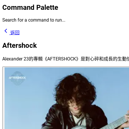
Command Palette
Search for a command to run...
返回
Aftershock
Alexander 23的專輯《AFTERSHOCK》是對心碎和成長的生